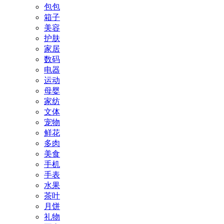
包包
箱子
美容
护肤
家居
数码
电器
运动
母婴
家纺
文体
宠物
鲜花
多肉
美食
手机
手表
水果
茶叶
月饼
礼物