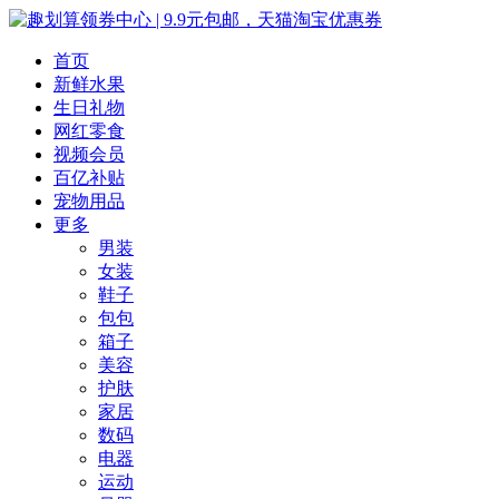
首页
新鲜水果
生日礼物
网红零食
视频会员
百亿补贴
宠物用品
更多
男装
女装
鞋子
包包
箱子
美容
护肤
家居
数码
电器
运动