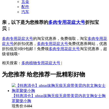
五金
配件
汽车
亲，以下是为您推荐的
多肉专用花盆大号
折扣宝
贝：
多肉专用花盆大号
的淘宝优惠券，免费领取，淘宝
多肉专用花
盆大号
的折扣优惠，
多肉专用花盆大号
免费优惠券网站，优惠
折扣低至9块9包邮！免费领
多肉专用花盆大号
淘宝优惠券，超
级省钱哦~
相关搜索：
多肉植物专用花盆大号
|
为您推荐
给您推荐一批精彩好物
【特惠清仓】ubras抹胸无痕无肩带美背内衣文胸女士胸
罩聚拢小胸
现售价:
84
84