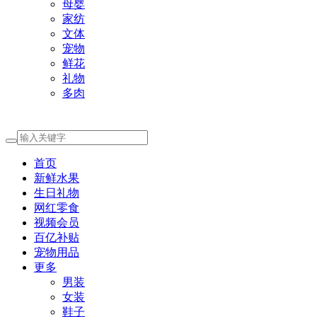
母婴
家纺
文体
宠物
鲜花
礼物
多肉
首页
新鲜水果
生日礼物
网红零食
视频会员
百亿补贴
宠物用品
更多
男装
女装
鞋子