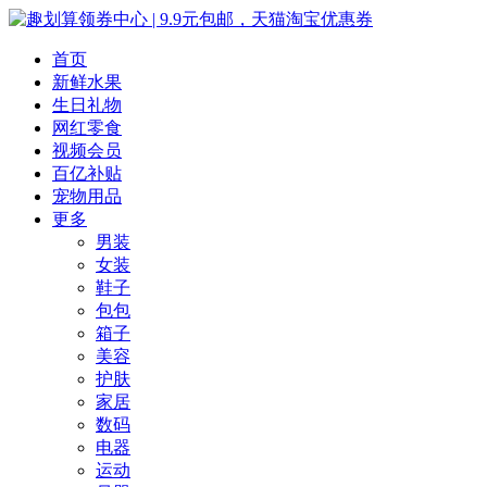
首页
新鲜水果
生日礼物
网红零食
视频会员
百亿补贴
宠物用品
更多
男装
女装
鞋子
包包
箱子
美容
护肤
家居
数码
电器
运动