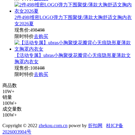
2件498|维密LOGO弹力下围聚拢/薄款大胸舒适文胸内衣
女2026夏
现售价:
498
498
限时特价
去购买
【活动专属】ubras小胸聚拢花瓣背心无痕隐形夏薄款文
胸罩内衣女
现售价:
108
108
限时特价
去购买
商品数
10W+
销量
100W+
成交量数
100W+
Copyright © 2022
zhekou.com.cn
power by
折扣网
桂ICP备
2026003904号