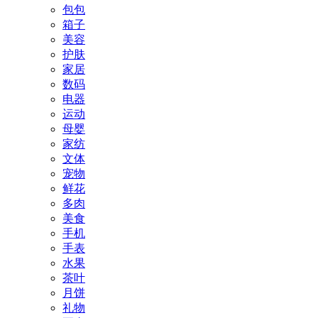
包包
箱子
美容
护肤
家居
数码
电器
运动
母婴
家纺
文体
宠物
鲜花
多肉
美食
手机
手表
水果
茶叶
月饼
礼物