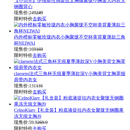
【小贝壳】伊维斯性感蕾丝文胸微聚拢小胸显大内衣无
钢圈背心
现售价:
249
249
限时特价
去购买
内外橙标零敏玲珑内衣小胸聚拢不空杯美背夏薄款三角
杯NEIWAI
现售价:
169
169
限时特价
去购买
claesens法式三角杯无痕夏季薄款深V小胸美背文胸罩细
肩带内衣女
现售价:
131
131
限时特价
去购买
CelnoKlarv【礼盒装】粉底液提拉内衣女聚拢无钢圈果
冻无痕文胸J9
现售价:
59.9
269.9
限时特价
去购买