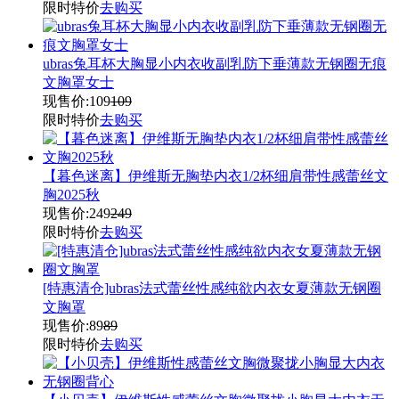
限时特价
去购买
ubras兔耳杯大胸显小内衣收副乳防下垂薄款无钢圈无痕
文胸罩女士
现售价:
109
109
限时特价
去购买
【暮色迷离】伊维斯无胸垫内衣1/2杯细肩带性感蕾丝文
胸2025秋
现售价:
249
249
限时特价
去购买
[特惠清仓]ubras法式蕾丝性感纯欲内衣女夏薄款无钢圈
文胸罩
现售价:
89
89
限时特价
去购买