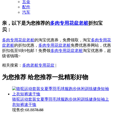
五金
配件
汽车
亲，以下是为您推荐的
多肉专用花盆老桩
折扣宝
贝：
多肉专用花盆老桩
的淘宝优惠券，免费领取，淘宝
多肉专用花
盆老桩
的折扣优惠，
多肉专用花盆老桩
免费优惠券网站，优惠
折扣低至9块9包邮！免费领
多肉专用花盆老桩
淘宝优惠券，超
级省钱哦~
相关搜索：
多肉老桩专用花盆
|
为您推荐
给您推荐一批精彩好物
骆驼运动套装女夏季羽毛球服跑步休闲训练健身短袖上
衣短裤速干恤
现售价:
68.88
78.88