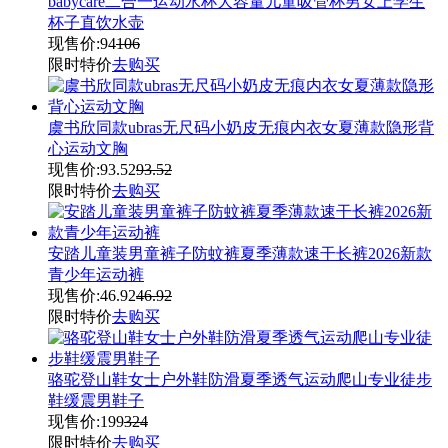
babycare二合一运动水杯大容量儿童吸管杯男女上学生
杯子直饮水壶
现售价:
94
106
限时特价
去购买
虞书欣同款ubras无尺码小奶皮无痕内衣女夏薄款隐形背
心运动文胸
现售价:
93.52
93.52
限时特价
去购买
安踏儿童装男童裤子防蚊裤夏季薄款速干长裤2026新款
青少年运动裤
现售价:
46.92
46.92
限时特价
去购买
骆驼登山鞋女士户外鞋防滑夏季透气运动爬山专业徒步
鞋缓震男鞋子
现售价:
199
324
限时特价
去购买