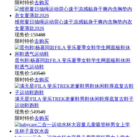
限时特价
去购买
维密夏日抽绳运动背心速干凉感贴身干爽内含胸垫内衣
女夏薄款2026
现售价:
158
488
限时特价
去购买
蛋包鞋|杨幂同款FILA 斐乐夏季女鞋学生网面板鞋休闲
鞋透气运动鞋
现售价:
549
549
限时特价
去购买
满天星|FILA 斐乐TREK老爹鞋男鞋休闲鞋厚底复古鞋子
运动鞋跑鞋
现售价:
549
549
限时特价
去购买