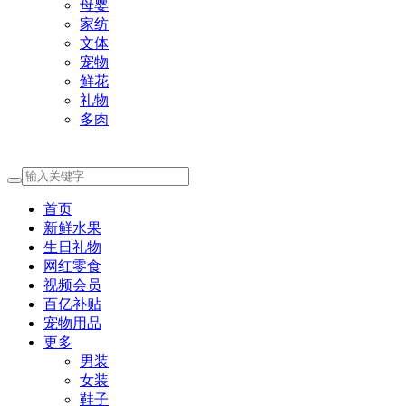
母婴
家纺
文体
宠物
鲜花
礼物
多肉
首页
新鲜水果
生日礼物
网红零食
视频会员
百亿补贴
宠物用品
更多
男装
女装
鞋子