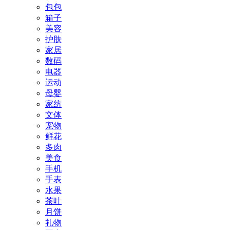
包包
箱子
美容
护肤
家居
数码
电器
运动
母婴
家纺
文体
宠物
鲜花
多肉
美食
手机
手表
水果
茶叶
月饼
礼物