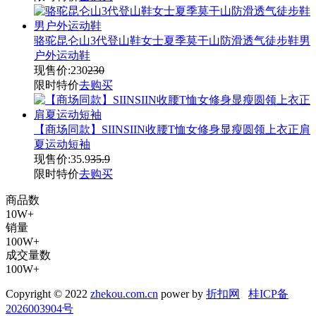
骆驼昆仑山3代登山鞋女士夏季莫干山防滑透气徒步鞋男
户外运动鞋
现售价:
230
230
限时特价
去购买
【商场同款】SIINSIIN收腰T恤女修身显瘦圆领上衣正肩
夏运动短袖
现售价:
35.9
35.9
限时特价
去购买
商品数
10W+
销量
100W+
成交量数
100W+
Copyright © 2022
zhekou.com.cn
power by
折扣网
桂ICP备
2026003904号