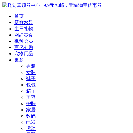
首页
新鲜水果
生日礼物
网红零食
视频会员
百亿补贴
宠物用品
更多
男装
女装
鞋子
包包
箱子
美容
护肤
家居
数码
电器
运动