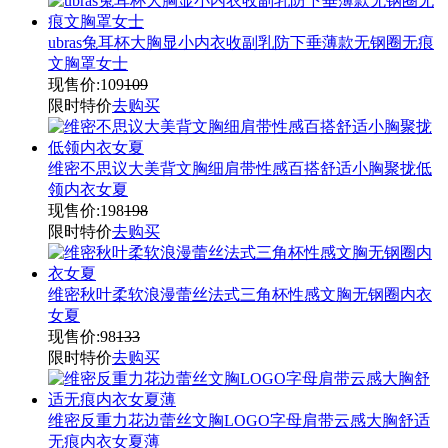
ubras兔耳杯大胸显小内衣收副乳防下垂薄款无钢圈无痕
文胸罩女士
现售价:
109
109
限时特价
去购买
维密不思议大美背文胸细肩带性感百搭舒适小胸聚拢低
领内衣女夏
现售价:
198
198
限时特价
去购买
维密秋叶柔软浪漫蕾丝法式三角杯性感文胸无钢圈内衣
女夏
现售价:
98
133
限时特价
去购买
维密反重力花边蕾丝文胸LOGO字母肩带云感大胸舒适
无痕内衣女夏薄