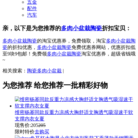
五金
配件
汽车
亲，以下是为您推荐的
多肉小盆栽陶瓷
折扣宝贝：
多肉小盆栽陶瓷
的淘宝优惠券，免费领取，淘宝
多肉小盆栽陶
瓷
的折扣优惠，
多肉小盆栽陶瓷
免费优惠券网站，优惠折扣低
至9块9包邮！免费领
多肉小盆栽陶瓷
淘宝优惠券，超级省钱哦
~
相关搜索：
陶瓷多肉小盆栽
|
为您推荐
给您推荐一批精彩好物
维密杨幂同款反重力凉感大胸舒适文胸透气吸湿速干软
支撑内衣女夏
现售价:
205
205
限时特价
去购买