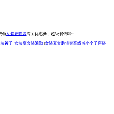
费领
女装夏套装
淘宝优惠券，超级省钱哦~
套装裤子
|
女装夏套装通勤
|
女装夏套装轻奢高级感小个子穿搭一