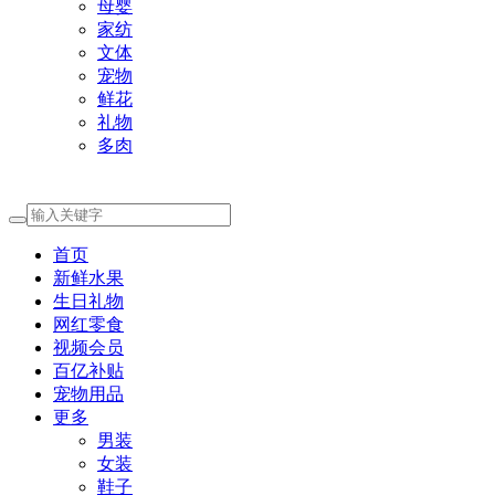
母婴
家纺
文体
宠物
鲜花
礼物
多肉
首页
新鲜水果
生日礼物
网红零食
视频会员
百亿补贴
宠物用品
更多
男装
女装
鞋子