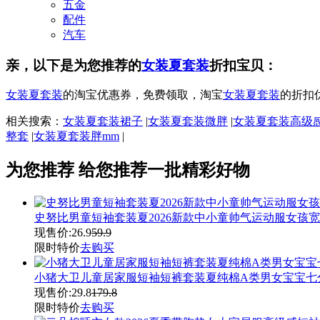
五金
配件
汽车
亲，以下是为您推荐的
女装夏套装
折扣宝贝：
女装夏套装
的淘宝优惠券，免费领取，淘宝
女装夏套装
的折扣
相关搜索：
女装夏套装裙子
|
女装夏套装微胖
|
女装夏套装高级
整套
|
女装夏套装胖mm
|
为您推荐
给您推荐一批精彩好物
史努比男童短袖套装夏2026新款中小童帅气运动服女孩
现售价:
26.9
59.9
限时特价
去购买
小猪大卫儿童居家服短袖短裤套装夏纯棉A类男女宝宝七
现售价:
29.8
179.8
限时特价
去购买