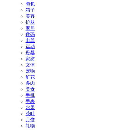
包包
箱子
美容
护肤
家居
数码
电器
运动
母婴
家纺
文体
宠物
鲜花
多肉
美食
手机
手表
水果
茶叶
月饼
礼物