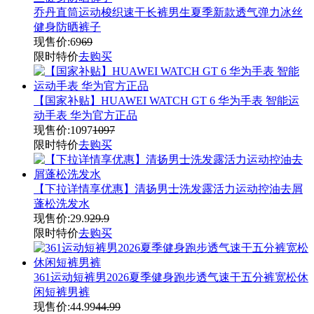
乔丹直筒运动梭织速干长裤男生夏季新款透气弹力冰丝
健身防晒裤子
现售价:
69
69
限时特价
去购买
【国家补贴】HUAWEI WATCH GT 6 华为手表 智能运
动手表 华为官方正品
现售价:
1097
1097
限时特价
去购买
【下拉详情享优惠】清扬男士洗发露活力运动控油去屑
蓬松洗发水
现售价:
29.9
29.9
限时特价
去购买
361运动短裤男2026夏季健身跑步透气速干五分裤宽松休
闲短裤男裤
现售价:
44.99
44.99