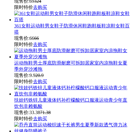
现售价:
69
324
限时特价
去购买
361女鞋运动鞋男女鞋子防滑休闲鞋跑鞋板鞋凉鞋女鞋百
搭
现售价:
66
66
限时特价
去购买
运动拖鞋男士厚底防滑耐磨可拆卸居家室内凉拖鞋女夏
季外穿沙滩拖
现售价:
9.9
20.9
限时特价
去购买
扶娃钙铁锌儿童液体钙补柠檬酸钙口服液运动青少年直
饮包非赖氨酸
现售价:
33.38
71.38
限时特价
去购买