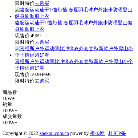
限时特价
去购买
骆驼运动速干T恤短袖 春夏羽毛球户外跑步防晒登山健
身瑜伽服上衣
现售价:
49
69
限时特价
去购买
真维斯户外运动薄款冲锋衣外套春秋新款户外爬山小个
子情侣超好看
现售价:
59.9
169.9
限时特价
去购买
商品数
10W+
销量
100W+
成交量数
100W+
Copyright © 2022
zhekou.com.cn
power by
折扣网
桂ICP备