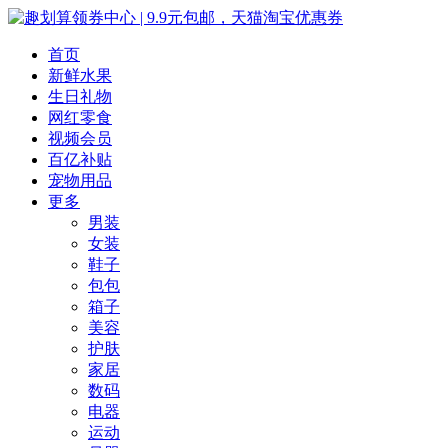
首页
新鲜水果
生日礼物
网红零食
视频会员
百亿补贴
宠物用品
更多
男装
女装
鞋子
包包
箱子
美容
护肤
家居
数码
电器
运动