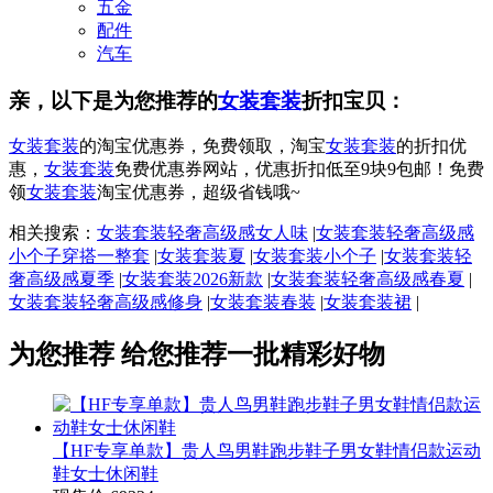
五金
配件
汽车
亲，以下是为您推荐的
女装套装
折扣宝贝：
女装套装
的淘宝优惠券，免费领取，淘宝
女装套装
的折扣优
惠，
女装套装
免费优惠券网站，优惠折扣低至9块9包邮！免费
领
女装套装
淘宝优惠券，超级省钱哦~
相关搜索：
女装套装轻奢高级感女人味
|
女装套装轻奢高级感
小个子穿搭一整套
|
女装套装夏
|
女装套装小个子
|
女装套装轻
奢高级感夏季
|
女装套装2026新款
|
女装套装轻奢高级感春夏
|
女装套装轻奢高级感修身
|
女装套装春装
|
女装套装裙
|
为您推荐
给您推荐一批精彩好物
【HF专享单款】贵人鸟男鞋跑步鞋子男女鞋情侣款运动
鞋女士休闲鞋