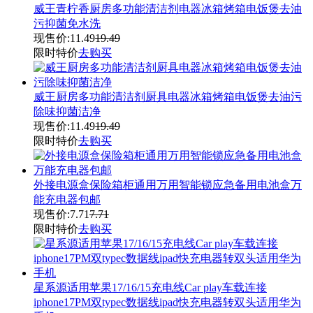
威王青柠香厨房多功能清洁剂电器冰箱烤箱电饭煲去油
污抑菌免水洗
现售价:
11.49
19.49
限时特价
去购买
威王厨房多功能清洁剂厨具电器冰箱烤箱电饭煲去油污
除味抑菌洁净
现售价:
11.49
19.49
限时特价
去购买
外接电源盒保险箱柜通用万用智能锁应急备用电池盒万
能充电器包邮
现售价:
7.71
7.71
限时特价
去购买
星系源适用苹果17/16/15充电线Car play车载连接
iphone17PM双typec数据线ipad快充电器转双头适用华为