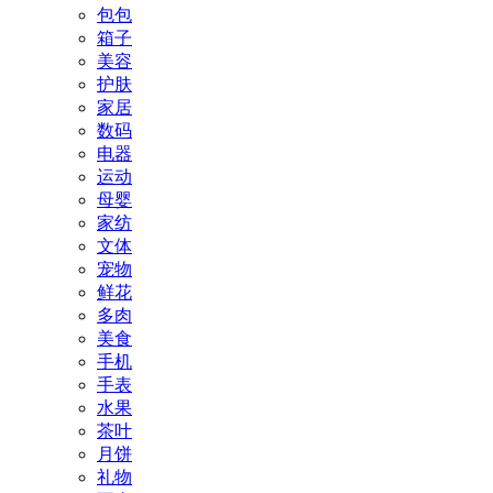
包包
箱子
美容
护肤
家居
数码
电器
运动
母婴
家纺
文体
宠物
鲜花
多肉
美食
手机
手表
水果
茶叶
月饼
礼物