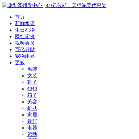
首页
新鲜水果
生日礼物
网红零食
视频会员
百亿补贴
宠物用品
更多
男装
女装
鞋子
包包
箱子
美容
护肤
家居
数码
电器
运动