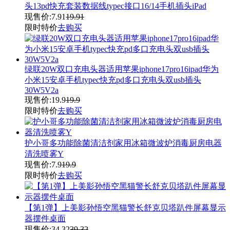
头13pd快充套装数据线typec接口16/14手机插头iPad
现售价:
7.91
19.91
限时特价
去购买
绿联20W双口充电头器适用苹果iphone17pro16ipad华为
小米15安卓手机typec快充pd多口充电头双usb插头
30W5V2a
现售价:
19.9
19.9
限时特价
去购买
护小哥多功能除菌清洁剂家用冰箱微波炉消毒厨房电器
清洗喷雾Y
现售价:
7.9
19.9
限时特价
去购买
【第1弹】上美影孙悟空黑猫警长舒克贝塔趴件屏幕显示
器摆件桌面
现售价:
34.32
39.32