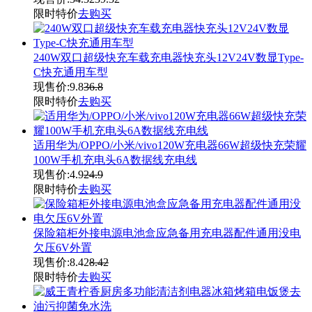
限时特价
去购买
240W双口超级快充车载充电器快充头12V24V数显Type-
C快充通用车型
现售价:
9.8
36.8
限时特价
去购买
适用华为/OPPO/小米/vivo120W充电器66W超级快充荣耀
100W手机充电头6A数据线充电线
现售价:
4.9
24.9
限时特价
去购买
保险箱柜外接电源电池盒应急备用充电器配件通用没电
欠压6V外置
现售价:
8.42
8.42
限时特价
去购买