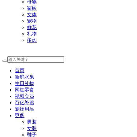
母婴
家纺
文体
宠物
鲜花
礼物
多肉
首页
新鲜水果
生日礼物
网红零食
视频会员
百亿补贴
宠物用品
更多
男装
女装
鞋子