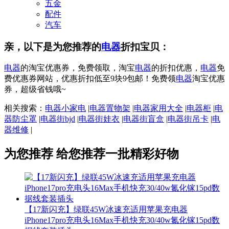
五金
配件
汽车
亲，以下是为您推荐的
电器
折扣宝贝：
电器
的淘宝优惠券，免费领取，淘宝
电器
的折扣优惠，
电器
免
费优惠券网站，优惠折扣低至9块9包邮！免费领
电器
淘宝优惠
券，超级省钱哦~
相关搜索：
电器小家电
|
电器置物架
|
电器家用大全
|
电器柜
|
电
器防尘罩
|
电器街bjd
|
电器街娃衣
|
电器街盲盒
|
电器街吊卡
|
电
器维修
|
为您推荐
给您推荐一批精彩好物
【17新闪充】绿联45W冰速充适用苹果充电器
iPhone17pro充电头16Max手机快充30/40w氮化镓15pd数