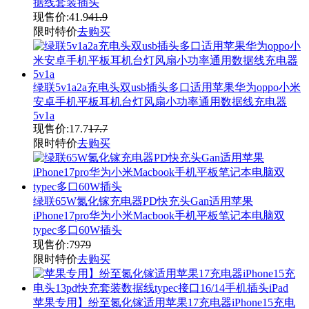
据线套装插头
现售价:
41.9
41.9
限时特价
去购买
绿联5v1a2a充电头双usb插头多口适用苹果华为oppo小米
安卓手机平板耳机台灯风扇小功率通用数据线充电器
5v1a
现售价:
17.7
17.7
限时特价
去购买
绿联65W氮化镓充电器PD快充头Gan适用苹果
iPhone17pro华为小米Macbook手机平板笔记本电脑双
typec多口60W插头
现售价:
79
79
限时特价
去购买
苹果专用】纷至氮化镓适用苹果17充电器iPhone15充电