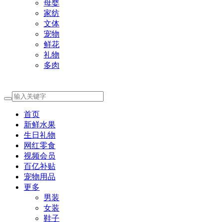
母婴
家纺
文体
宠物
鲜花
礼物
多肉
首页
新鲜水果
生日礼物
网红零食
视频会员
百亿补贴
宠物用品
更多
男装
女装
鞋子