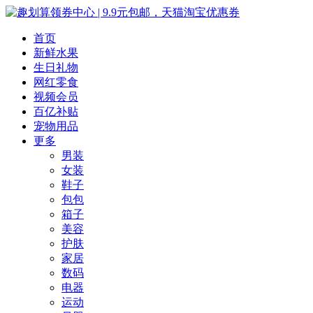
首页
新鲜水果
生日礼物
网红零食
视频会员
百亿补贴
宠物用品
更多
男装
女装
鞋子
包包
箱子
美容
护肤
家居
数码
电器
运动