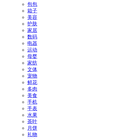
包包
箱子
美容
护肤
家居
数码
电器
运动
母婴
家纺
文体
宠物
鲜花
多肉
美食
手机
手表
水果
茶叶
月饼
礼物