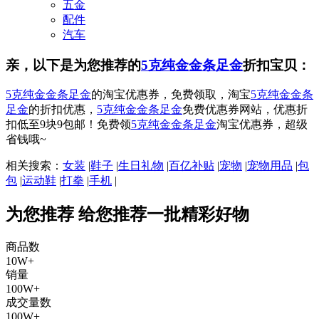
五金
配件
汽车
亲，以下是为您推荐的
5克纯金金条足金
折扣宝贝：
5克纯金金条足金
的淘宝优惠券，免费领取，淘宝
5克纯金金条
足金
的折扣优惠，
5克纯金金条足金
免费优惠券网站，优惠折
扣低至9块9包邮！免费领
5克纯金金条足金
淘宝优惠券，超级
省钱哦~
相关搜索：
女装
|
鞋子
|
生日礼物
|
百亿补贴
|
宠物
|
宠物用品
|
包
包
|
运动鞋
|
打拳
|
手机
|
为您推荐
给您推荐一批精彩好物
商品数
10W+
销量
100W+
成交量数
100W+