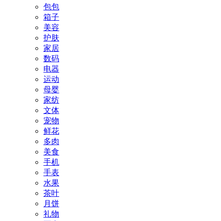
包包
箱子
美容
护肤
家居
数码
电器
运动
母婴
家纺
文体
宠物
鲜花
多肉
美食
手机
手表
水果
茶叶
月饼
礼物