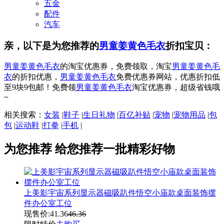
五金
配件
汽车
亲，以下是为您推荐的
男童姜黄色毛衣
折扣宝贝：
男童姜黄色毛衣
的淘宝优惠券，免费领取，淘宝
男童姜黄色毛
衣
的折扣优惠，
男童姜黄色毛衣
免费优惠券网站，优惠折扣低
至9块9包邮！免费领
男童姜黄色毛衣
淘宝优惠券，超级省钱哦
~
相关搜索：
女装
|
鞋子
|
生日礼物
|
百亿补贴
|
宠物
|
宠物用品
|
包
包
|
运动鞋
|
打拳
|
手机
|
为您推荐
给您推荐一批精彩好物
上美影宇宙系列显示器磁吸趴件悟空小庙款桌面装饰摆
件办公室工位
现售价:
41.36
46.36