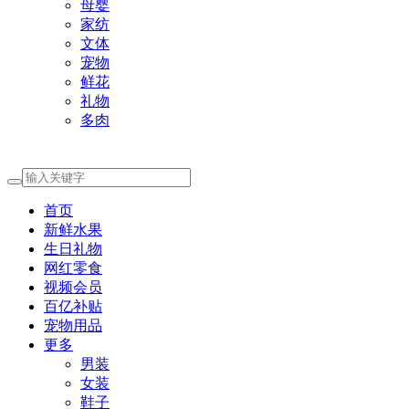
母婴
家纺
文体
宠物
鲜花
礼物
多肉
首页
新鲜水果
生日礼物
网红零食
视频会员
百亿补贴
宠物用品
更多
男装
女装
鞋子