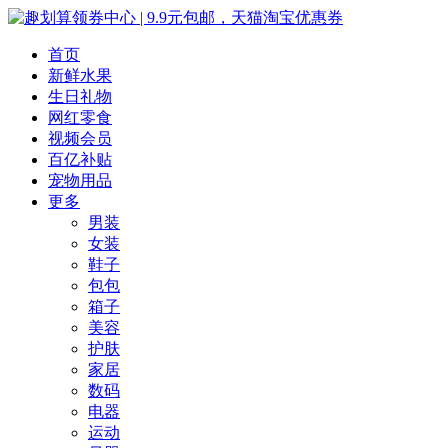
首页
新鲜水果
生日礼物
网红零食
视频会员
百亿补贴
宠物用品
更多
男装
女装
鞋子
包包
箱子
美容
护肤
家居
数码
电器
运动