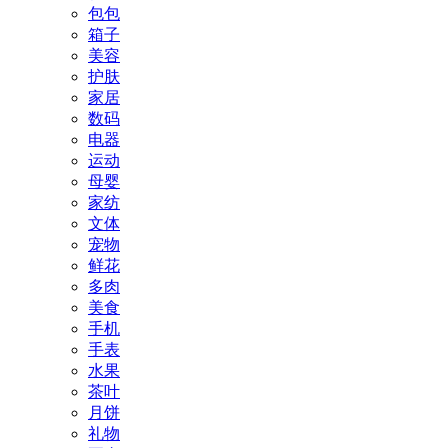
包包
箱子
美容
护肤
家居
数码
电器
运动
母婴
家纺
文体
宠物
鲜花
多肉
美食
手机
手表
水果
茶叶
月饼
礼物