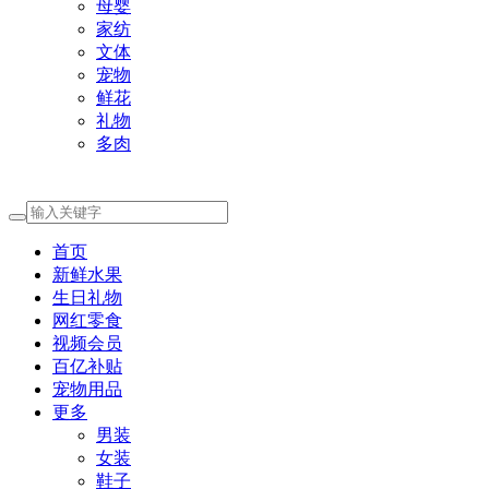
母婴
家纺
文体
宠物
鲜花
礼物
多肉
首页
新鲜水果
生日礼物
网红零食
视频会员
百亿补贴
宠物用品
更多
男装
女装
鞋子