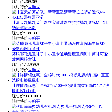
现售价:
269
269
限时特价
去购买
【夏天超薄超吸】新帮宝适清新帮拉拉裤超透气M-4XL
纸尿裤尿不湿
现售价:
138
139
限时特价
去购买
芬腾哪吒儿童袜子中小童卡通动漫魔童闹海中筒袜可爱
敖丙网眼童袜
现售价:
12.9
59.9
限时特价
去购买
【详情领优惠】全棉时代100%棉婴儿超柔乳霜巾宝宝洗
脸巾擦屁屁巾
现售价:
93.9
100.9
限时特价
去购买