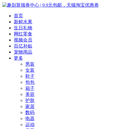
首页
新鲜水果
生日礼物
网红零食
视频会员
百亿补贴
宠物用品
更多
男装
女装
鞋子
包包
箱子
美容
护肤
家居
数码
电器
运动