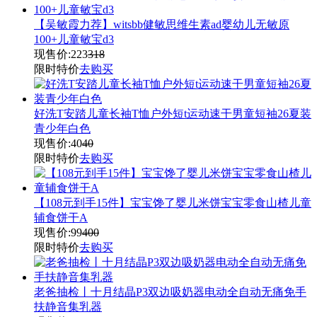
【吴敏霞力荐】witsbb健敏思维生素ad婴幼儿无敏原
100+儿童敏宝d3
现售价:
223
318
限时特价
去购买
好洗T安踏儿童长袖T恤户外短t运动速干男童短袖26夏装
青少年白色
现售价:
40
40
限时特价
去购买
【108元到手15件】宝宝馋了婴儿米饼宝宝零食山楂儿童
辅食饼干A
现售价:
99
400
限时特价
去购买
老爸抽检丨十月结晶P3双边吸奶器电动全自动无痛免手
扶静音集乳器