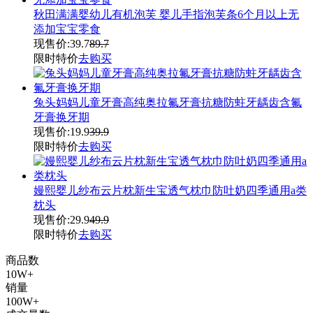
秋田满满婴幼儿有机泡芙 婴儿手指泡芙条6个月以上无
添加宝宝零食
现售价:
39.7
89.7
限时特价
去购买
兔头妈妈儿童牙膏高纯奥拉氟牙膏抗糖防蛀牙龋齿含氟
牙膏换牙期
现售价:
19.9
39.9
限时特价
去购买
嫚熙婴儿纱布云片枕新生宝透气枕巾防吐奶四季通用a类
枕头
现售价:
29.9
49.9
限时特价
去购买
商品数
10W+
销量
100W+