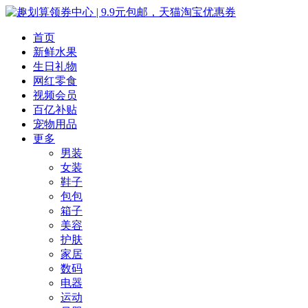
首页
新鲜水果
生日礼物
网红零食
视频会员
百亿补贴
宠物用品
更多
男装
女装
鞋子
包包
箱子
美容
护肤
家居
数码
电器
运动