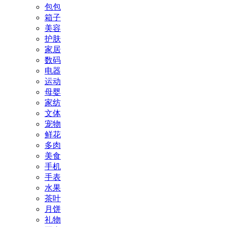
包包
箱子
美容
护肤
家居
数码
电器
运动
母婴
家纺
文体
宠物
鲜花
多肉
美食
手机
手表
水果
茶叶
月饼
礼物