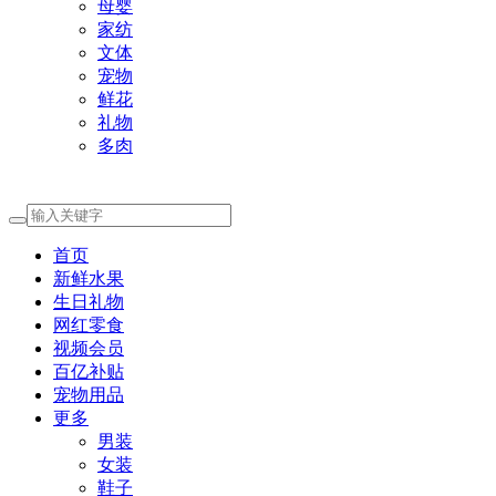
母婴
家纺
文体
宠物
鲜花
礼物
多肉
首页
新鲜水果
生日礼物
网红零食
视频会员
百亿补贴
宠物用品
更多
男装
女装
鞋子