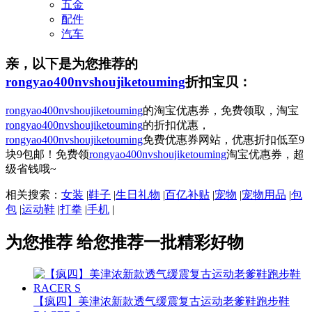
五金
配件
汽车
亲，以下是为您推荐的
rongyao400nvshoujiketouming
折扣宝贝：
rongyao400nvshoujiketouming
的淘宝优惠券，免费领取，淘宝
rongyao400nvshoujiketouming
的折扣优惠，
rongyao400nvshoujiketouming
免费优惠券网站，优惠折扣低至9
块9包邮！免费领
rongyao400nvshoujiketouming
淘宝优惠券，超
级省钱哦~
相关搜索：
女装
|
鞋子
|
生日礼物
|
百亿补贴
|
宠物
|
宠物用品
|
包
包
|
运动鞋
|
打拳
|
手机
|
为您推荐
给您推荐一批精彩好物
【疯四】美津浓新款透气缓震复古运动老爹鞋跑步鞋