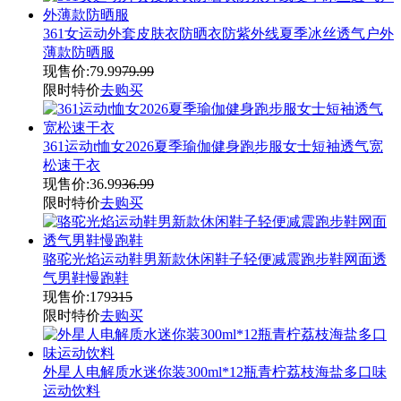
361女运动外套皮肤衣防晒衣防紫外线夏季冰丝透气户外
薄款防晒服
现售价:
79.99
79.99
限时特价
去购买
361运动t恤女2026夏季瑜伽健身跑步服女士短袖透气宽
松速干衣
现售价:
36.99
36.99
限时特价
去购买
骆驼光焰运动鞋男新款休闲鞋子轻便减震跑步鞋网面透
气男鞋慢跑鞋
现售价:
179
315
限时特价
去购买
外星人电解质水迷你装300ml*12瓶青柠荔枝海盐多口味
运动饮料