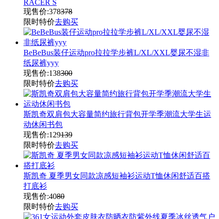
RACER S
现售价:
378
378
限时特价
去购买
BeBeBus装仔运动pro拉拉学步裤L/XL/XXL婴尿不湿非
纸尿裤yyy
现售价:
138
300
限时特价
去购买
斯凯奇双肩包大容量简约旅行背包开学季潮流大学生运
动休闲书包
现售价:
129
139
限时特价
去购买
斯凯奇 夏季男女同款凉感短袖衫运动T恤休闲舒适百搭
打底衫
现售价:
40
80
限时特价
去购买