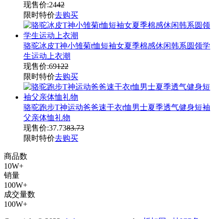
现售价:
24
42
限时特价
去购买
骆驼冰皮T神小雏菊t恤短袖女夏季棉感休闲韩系圆领学
生运动上衣潮
现售价:
69
122
限时特价
去购买
骆驼跑步T神运动爸爸速干衣t恤男士夏季透气健身短袖
父亲体恤礼物
现售价:
37.73
83.73
限时特价
去购买
商品数
10W+
销量
100W+
成交量数
100W+