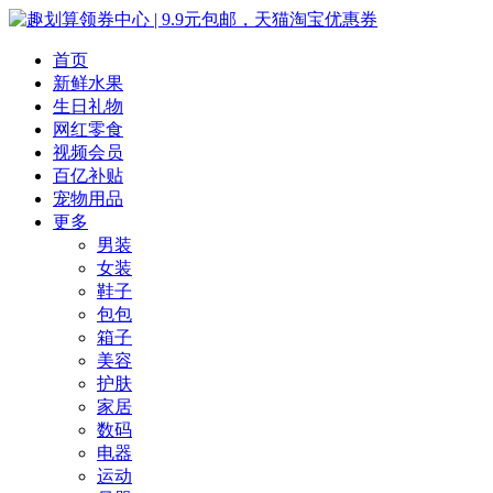
首页
新鲜水果
生日礼物
网红零食
视频会员
百亿补贴
宠物用品
更多
男装
女装
鞋子
包包
箱子
美容
护肤
家居
数码
电器
运动