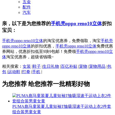
五金
配件
汽车
亲，以下是为您推荐的
手机壳oppo reno10立体
折扣
宝贝：
手机壳oppo reno10立体
的淘宝优惠券，免费领取，淘宝
手机壳
oppo reno10立体
的折扣优惠，
手机壳oppo reno10立体
免费优惠
券网站，优惠折扣低至9块9包邮！免费领
手机壳oppo reno10立
体
淘宝优惠券，超级省钱哦~
相关搜索：
女装
|
鞋子
|
生日礼物
|
百亿补贴
|
宠物
|
宠物用品
|
包
包
|
运动鞋
|
打拳
|
手机
|
为您推荐
给您推荐一批精彩好物
PUMA彪马童装夏儿童短袖T恤吸湿速干运动上衣2件套
组合装男童女童