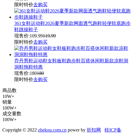
限时特价
去购买
361女鞋运动鞋2026夏季新款网面透气跑鞋轻便软底跑步
鞋跳操鞋子
现售价:
109.99
119.99
限时特价
去购买
乔丹男鞋运动鞋女鞋板鞋跑步鞋百搭休闲鞋新款凉鞋洞
洞鞋拖鞋特惠
现售价:
180
180
限时特价
去购买
商品数
10W+
销量
100W+
成交量数
100W+
Copyright © 2022
zhekou.com.cn
power by
折扣网
桂ICP备