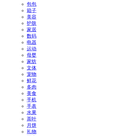
包包
箱子
美容
护肤
家居
数码
电器
运动
母婴
家纺
文体
宠物
鲜花
多肉
美食
手机
手表
水果
茶叶
月饼
礼物