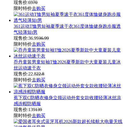
现售价:
69
70
限时特价
去购买
361运动T恤男短袖夏季速干衣361度体恤健身跑步服透
气轻薄短t男
现售价:
36.99
36.99
限时特价
去购买
乔丹童装男童短袖T恤2026夏季新款中大童夏装儿童冰
丝运动速干衣
现售价:
22.8
22.8
限时特价
去购买
蕉下双C防晒衣修身立领运动外套女款收腰轻薄冰丝凉
感连帽防晒服
现售价:
139
139
限时特价
去购买