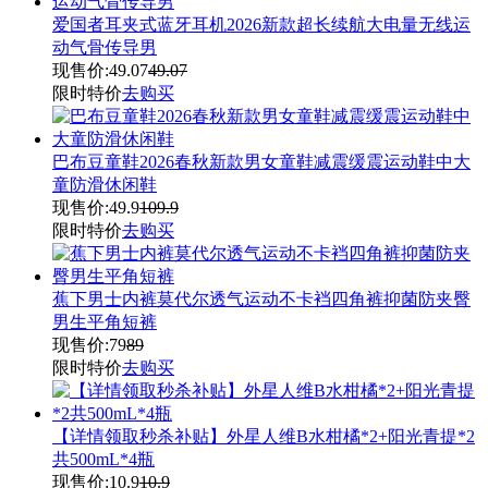
爱国者耳夹式蓝牙耳机2026新款超长续航大电量无线运
动气骨传导男
现售价:
49.07
49.07
限时特价
去购买
巴布豆童鞋2026春秋新款男女童鞋减震缓震运动鞋中大
童防滑休闲鞋
现售价:
49.9
109.9
限时特价
去购买
蕉下男士内裤莫代尔透气运动不卡裆四角裤抑菌防夹臀
男生平角短裤
现售价:
79
89
限时特价
去购买
【详情领取秒杀补贴】外星人维B水柑橘*2+阳光青提*2
共500mL*4瓶
现售价:
10.9
10.9