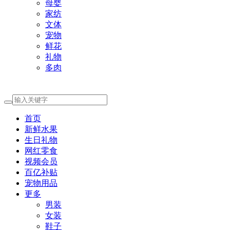
母婴
家纺
文体
宠物
鲜花
礼物
多肉
首页
新鲜水果
生日礼物
网红零食
视频会员
百亿补贴
宠物用品
更多
男装
女装
鞋子